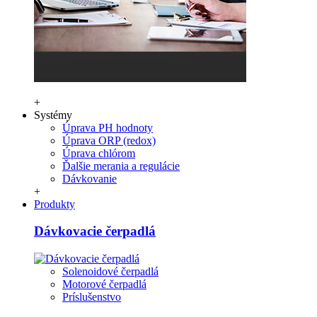
+
Systémy
Úprava PH hodnoty
Úprava ORP (redox)
Úprava chlórom
Ďalšie merania a regulácie
Dávkovanie
+
Produkty
Dávkovacie čerpadlá
Solenoidové čerpadlá
Motorové čerpadlá
Príslušenstvo