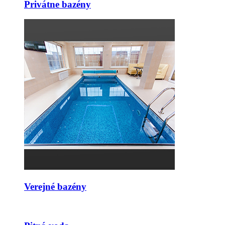
Privátne bazény
Verejné bazény