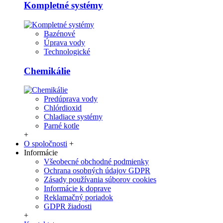
Kompletné systémy
Bazénové
Úprava vody
Technologické
Chemikálie
Predúprava vody
Chlórdioxid
Chladiace systémy
Parné kotle
+
O spoločnosti
+
Informácie
Všeobecné obchodné podmienky
Ochrana osobných údajov GDPR
Zásady používania súborov cookies
Informácie k doprave
Reklamačný poriadok
GDPR žiadosti
+