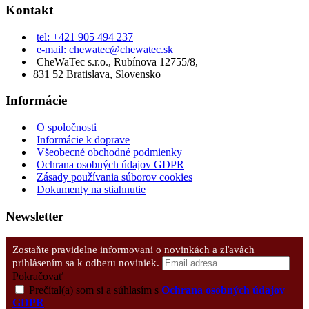
Kontakt
tel: +421 905 494 237
e-mail: chewatec@chewatec.sk
CheWaTec s.r.o., Rubínova 12755/8,
831 52 Bratislava, Slovensko
Informácie
O spoločnosti
Informácie k doprave
Všeobecné obchodné podmienky
Ochrana osobných údajov GDPR
Zásady používania súborov cookies
Dokumenty na stiahnutie
Newsletter
Zostaňte pravidelne informovaní o novinkách a zľavách
prihlásením sa k odberu noviniek.
Pokračovať
Prečítal(a) som si a súhlasím s
Ochrana osobných údajov
GDPR