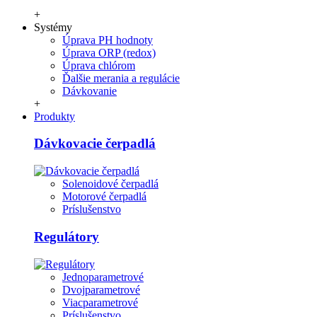
+
Systémy
Úprava PH hodnoty
Úprava ORP (redox)
Úprava chlórom
Ďalšie merania a regulácie
Dávkovanie
+
Produkty
Dávkovacie čerpadlá
Solenoidové čerpadlá
Motorové čerpadlá
Príslušenstvo
Regulátory
Jednoparametrové
Dvojparametrové
Viacparametrové
Príslušenstvo