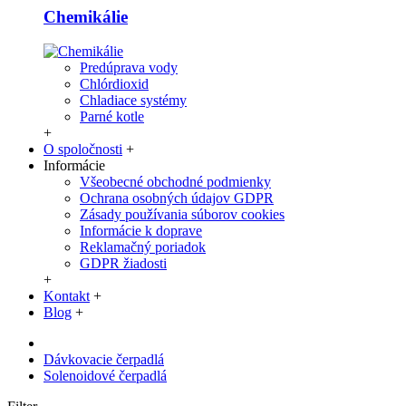
Chemikálie
Predúprava vody
Chlórdioxid
Chladiace systémy
Parné kotle
+
O spoločnosti
+
Informácie
Všeobecné obchodné podmienky
Ochrana osobných údajov GDPR
Zásady používania súborov cookies
Informácie k doprave
Reklamačný poriadok
GDPR žiadosti
+
Kontakt
+
Blog
+
Dávkovacie čerpadlá
Solenoidové čerpadlá