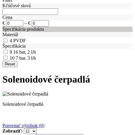
Filter
Kľúčové slová
Cena
€
–
€
Špecifikácia produktu
Materiál
4
PVDF
Špecifikácia
9
16 bar, 2 l/h
10
7 bar, 3 l/h
Solenoidové čerpadlá
Solenoidové čerpadlá
Porovnať výrobok (0)
Zobraziť: