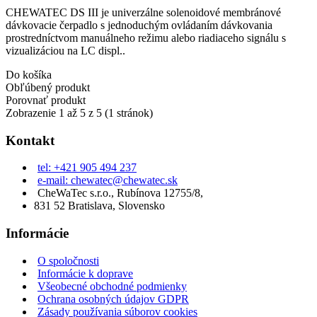
CHEWATEC DS III je univerzálne solenoidové membránové
dávkovacie čerpadlo s jednoduchým ovládaním dávkovania
prostredníctvom manuálneho režimu alebo riadiaceho signálu s
vizualizáciou na LC displ..
Do košíka
Obľúbený produkt
Porovnať produkt
Zobrazenie 1 až 5 z 5 (1 stránok)
Kontakt
tel: +421 905 494 237
e-mail: chewatec@chewatec.sk
CheWaTec s.r.o., Rubínova 12755/8,
831 52 Bratislava, Slovensko
Informácie
O spoločnosti
Informácie k doprave
Všeobecné obchodné podmienky
Ochrana osobných údajov GDPR
Zásady používania súborov cookies