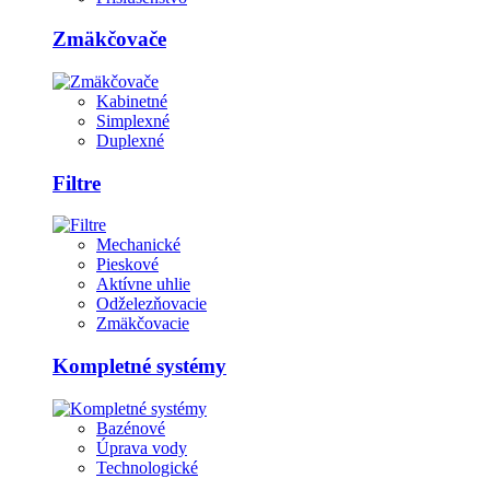
Zmäkčovače
Kabinetné
Simplexné
Duplexné
Filtre
Mechanické
Pieskové
Aktívne uhlie
Odželezňovacie
Zmäkčovacie
Kompletné systémy
Bazénové
Úprava vody
Technologické