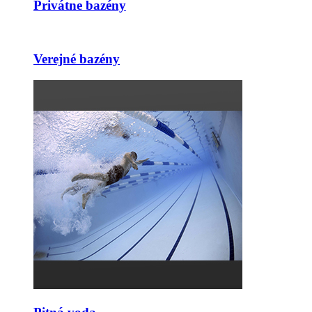
Privátne bazény
Verejné bazény